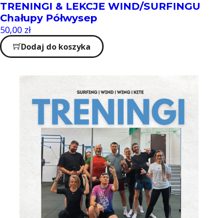
TRENINGI & LEKCJE WIND/SURFINGU
Chałupy Półwysep
50,00
zł
Dodaj do koszyka