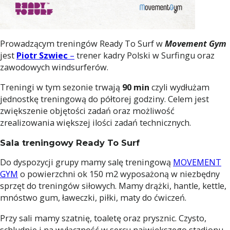
Prowadzącym treningów Ready To Surf w
Movement Gym
jest
Piotr Szwiec
–
trener kadry Polski w Surfingu oraz
zawodowych windsurferów.
Treningi w tym sezonie trwają
90 min
czyli wydłużam
jednostkę treningową do półtorej godziny. Celem jest
zwiększenie objętości zadań oraz możliwość
zrealizowania większej ilości zadań technicznych.
Sala treningowy Ready To Surf
Do dyspozycji grupy mamy salę treningową
MOVEMENT
GYM
o powierzchni ok 150 m2 wyposażoną w niezbędny
sprzęt do treningów siłowych. Mamy drążki, hantle, kettle,
mnóstwo gum, ławeczki, piłki, maty do ćwiczeń.
Przy sali mamy szatnię, toaletę oraz prysznic. Czysto,
schludnie i na wyłączność w sercu największego stadionu